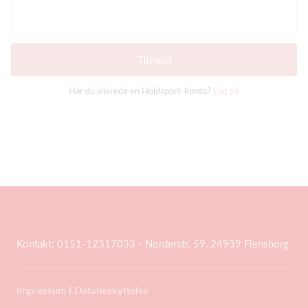
Tilmeld
Har du allerede en Holdsport-konto?
Log på
Kontakt: 0151-12317033 - Norderstr. 59, 24939 Flensborg
Impressum
I
Databeskyttelse