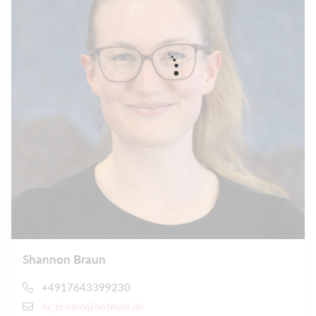
Shannon Braun
+4917643399230
lu_brown@hotmail.de