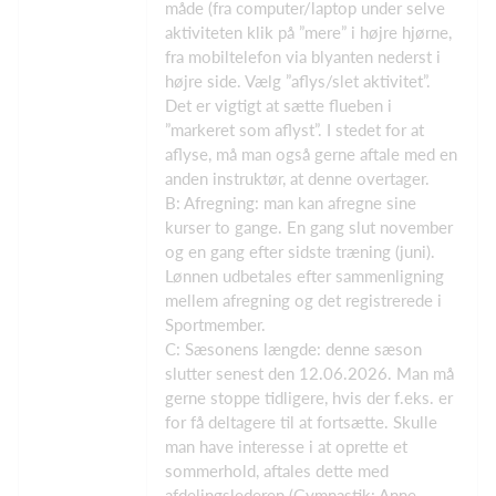
måde (fra computer/laptop under selve
aktiviteten klik på ”mere” i højre hjørne,
fra mobiltelefon via blyanten nederst i
højre side. Vælg ”aflys/slet aktivitet”.
Det er vigtigt at sætte flueben i
”markeret som aflyst”. I stedet for at
aflyse, må man også gerne aftale med en
anden instruktør, at denne overtager.
B: Afregning: man kan afregne sine
kurser to gange. En gang slut november
og en gang efter sidste træning (juni).
Lønnen udbetales efter sammenligning
mellem afregning og det registrerede i
Sportmember.
C: Sæsonens længde: denne sæson
slutter senest den 12.06.2026. Man må
gerne stoppe tidligere, hvis der f.eks. er
for få deltagere til at fortsætte. Skulle
man have interesse i at oprette et
sommerhold, aftales dette med
afdelingslederen (Gymnastik: Anne,