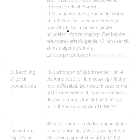
Fitness/Boldspil: Søren).
D: Vi sender meget gerne instruktører
afsted på kursus, men ved kurser på
over 300€, skal man selv betale
halvdelen i første omgang. Det betalte
refunderes efterfølgende. Vi henviser til,
at man tager kurser via
Landessportverband (
www.lsv-sh.de
).
3. Bestilling
I klubshoppen på Sportmember kan vi
af tøj til
via Anne bestille Hummetøj og tilbehør
provatforbru
med 50% rabat. De næste ti dage er der
g
gratis forsendelse til Tyskland, så hvis
du ønsker noget, kan det bestilles på
mail til Anne
senest den 10.09.25
4.
Sidste år var vi en mindre gruppe afsted
Inspirations
til inspirationsdag i Vejen, arrangeret af
dag i Vejen
DGI. Den plejer at blive afhold årligt